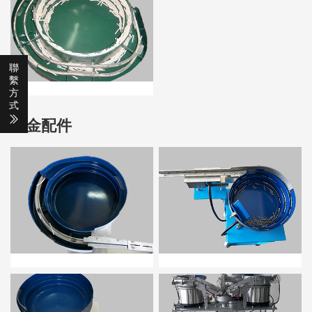
聯
繫
方
式
五金配件