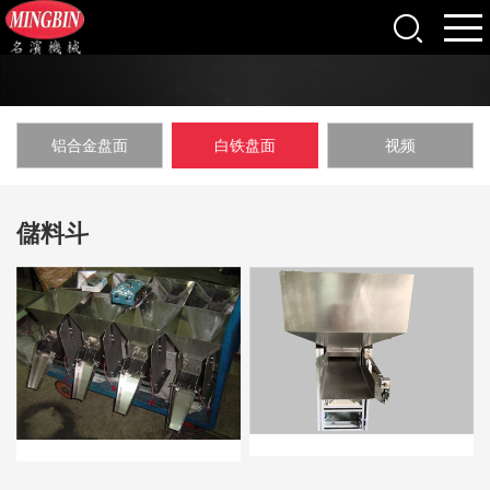
铝合金盘面
白铁盘面
视频
儲料斗